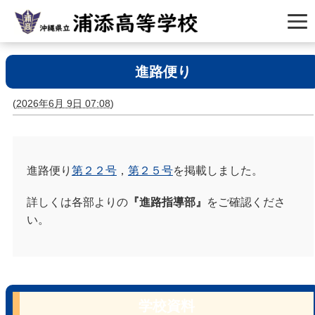
進路便り
(
2026年6月 9日 07:08
)
進路便り
第２２号
，
第２５号
を掲載しました。
詳しくは各部よりの
『進路指導部』
をご確認くださ
い。
学校資料