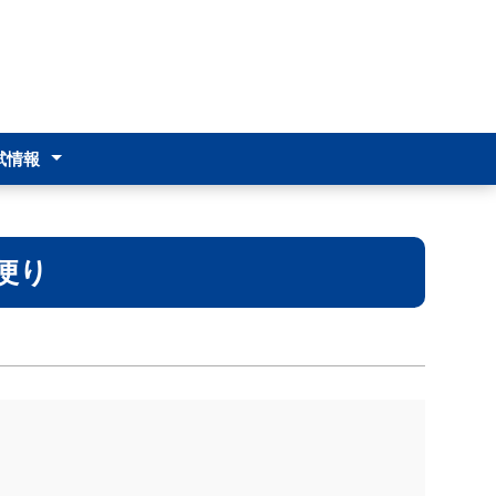
試情報
注意点
便り