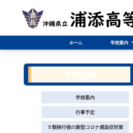
ホーム
学校案内
校長挨拶
スクールポリ
浦添高校のあ
応用クラスに
学校要覧
教育課程
学校資料
学校案内
行事予定
５類移行後の新型コロナ感染症対策