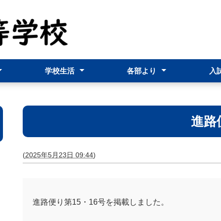
学校生活
各部より
入
シー
ゆみ
ついて
行事予定
学校行事
部活動
進路指導部
生徒指導部
入試概要
事前調査票 記入の
進路
(
2025年5月23日 09:44
)
進路便り第15・16号を掲載しました。